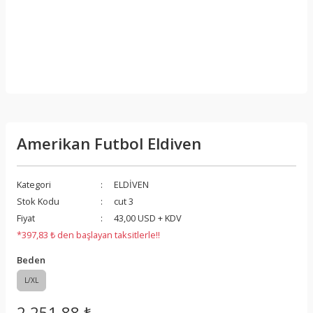
Amerikan Futbol Eldiven
Kategori
ELDİVEN
Stok Kodu
cut 3
Fiyat
43,00 USD + KDV
*397,83 ₺ den başlayan taksitlerle!!
Beden
L/XL
2.251,88 ₺