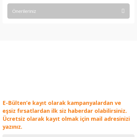
Önerileriniz
Yorum Yaz
Bu ürünün fiyat bilgisi, resim, ürün açıklamalarında ve diğer
konularda yetersiz gördüğünüz noktaları öneri formunu
kullanarak tarafımıza iletebilirsiniz.
Görüş ve önerileriniz için teşekkür ederiz.
Ürün resmi kalitesiz, bozuk veya görüntülenemiyor.
Ürün açıklamasında eksik bilgiler bulunuyor.
Ürün bilgilerinde hatalar bulunuyor.
Ürün fiyatı diğer sitelerden daha pahalı.
Bu ürüne benzer farklı alternatifler olmalı.
E-Bülten’e kayıt olarak kampanyalardan ve
eşsiz fırsatlardan ilk siz haberdar olabilirsiniz.
Ücretsiz olarak kayıt olmak için mail adresinizi
yazınız.
Gönder