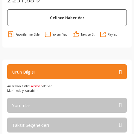
Gelince Haber Ver
Yorum Yaz
Tavsiye Et
Paylaş
Ürün Bilgisi
Amerikan futbol
reciever
eldiveni.
Makinede yıkanabilir.
Yorumlar
Taksit Seçenekleri
Bu ürüne ilk yorumu siz yapın!