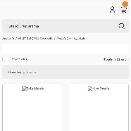
Anasayfa
ATLETİZM ÇİVİLİ AYAKKABI
Mesafe Çivili Ayakkabı
Stoktakiler
Toplam 22 ürün