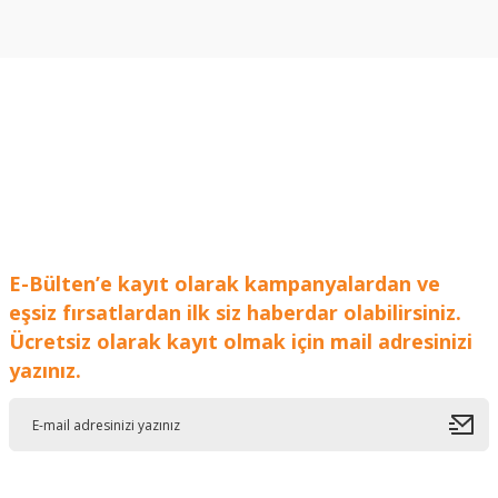
Bu ürünün fiyat bilgisi, resim, ürün açıklamalarında ve diğer
konularda yetersiz gördüğünüz noktaları öneri formunu
kullanarak tarafımıza iletebilirsiniz.
Görüş ve önerileriniz için teşekkür ederiz.
Ürün resmi kalitesiz, bozuk veya görüntülenemiyor.
Ürün açıklamasında eksik bilgiler bulunuyor.
Ürün bilgilerinde hatalar bulunuyor.
Ürün fiyatı diğer sitelerden daha pahalı.
Bu ürüne benzer farklı alternatifler olmalı.
E-Bülten’e kayıt olarak kampanyalardan ve
eşsiz fırsatlardan ilk siz haberdar olabilirsiniz.
Ücretsiz olarak kayıt olmak için mail adresinizi
yazınız.
Gönder