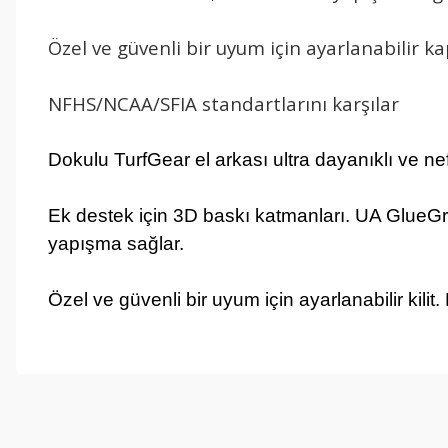
Özel ve güvenli bir uyum için ayarlanabilir 
NFHS/NCAA/SFIA standartlarını karşılar
Dokulu TurfGear el arkası ultra dayanıklı ve nefe
Ek destek için 3D baskı katmanları. UA GlueGri
yapışma sağlar.
Özel ve güvenli bir uyum için ayarlanabilir kil
Bu ürünün fiyat bilgisi, resim, ürün açıklamalarında ve diğer konul
Görüş ve önerileriniz için teşekkür ederiz.
Ürün resmi kalitesiz, bozuk veya görüntülenemiyor.