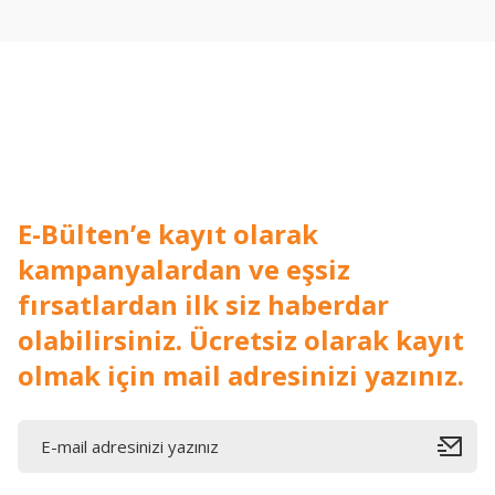
Ürün açıklamasında eksik bilgiler bulunuyor.
Ürün bilgilerinde hatalar bulunuyor.
Ürün fiyatı diğer sitelerden daha pahalı.
Bu ürüne benzer farklı alternatifler olmalı.
E-Bülten’e kayıt olarak
kampanyalardan ve eşsiz
fırsatlardan ilk siz haberdar
olabilirsiniz. Ücretsiz olarak kayıt
olmak için mail adresinizi yazınız.