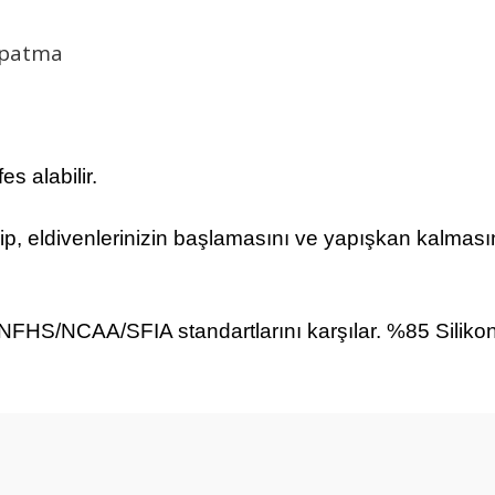
kapatma
s alabilir.
p, eldivenlerinizin başlamasını ve yapışkan kalmasın
it. NFHS/NCAA/SFIA standartlarını karşılar. %85 Sili
arda yetersiz gördüğünüz noktaları öneri formunu kullanarak tarafımıza ilet
Bu ürüne ilk yorumu siz yapın!