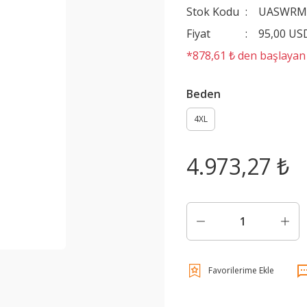
Stok Kodu
UASWR
Fiyat
95,00 US
*878,61 ₺ den başlayan t
Beden
4XL
4.973,27 ₺