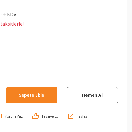
M
D + KDV
aksitlerle!!
Sepete Ekle
Hemen Al
Yorum Yaz
Tavsiye Et
Paylaş