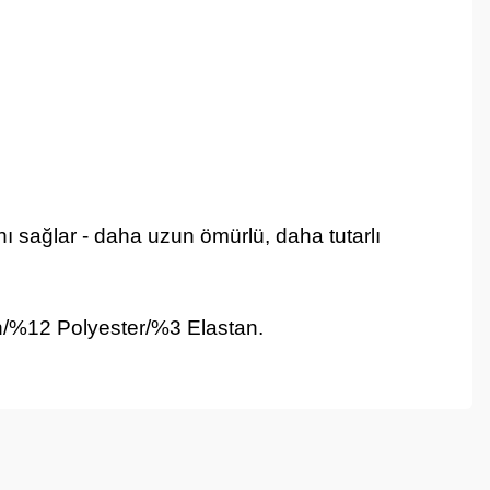
ı sağlar - daha uzun ömürlü, daha tutarlı
kon/%12 Polyester/%3 Elastan.
ebilirsiniz.