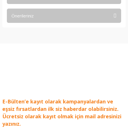
Bu ürüne ilk yorumu siz yapın!
Önerileriniz
Yorum Yaz
Bu ürünün fiyat bilgisi, resim, ürün açıklamalarında ve diğer
konularda yetersiz gördüğünüz noktaları öneri formunu
kullanarak tarafımıza iletebilirsiniz.
Görüş ve önerileriniz için teşekkür ederiz.
Ürün resmi kalitesiz, bozuk veya görüntülenemiyor.
Ürün açıklamasında eksik bilgiler bulunuyor.
Ürün bilgilerinde hatalar bulunuyor.
Ürün fiyatı diğer sitelerden daha pahalı.
Bu ürüne benzer farklı alternatifler olmalı.
E-Bülten’e kayıt olarak kampanyalardan ve
eşsiz fırsatlardan ilk siz haberdar olabilirsiniz.
Ücretsiz olarak kayıt olmak için mail adresinizi
yazınız.