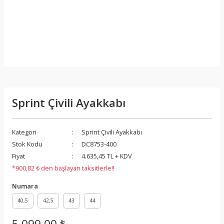
Sprint Çivili Ayakkabı
Kategori
Sprint Çivili Ayakkabı
Stok Kodu
DC8753-400
Fiyat
4.635,45 TL + KDV
*900,82 ₺ den başlayan taksitlerle!!
Numara
40,5
42,5
43
44
5.099,00 ₺