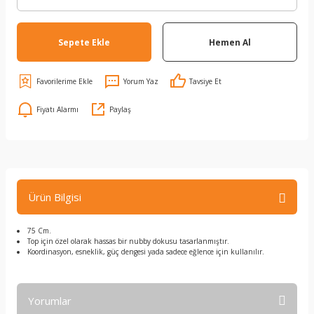
Sepete Ekle
Hemen Al
Yorum Yaz
Tavsiye Et
Fiyatı Alarmı
Paylaş
Ürün Bilgisi
75 Cm.
Top için özel olarak hassas bir nubby dokusu tasarlanmıştır.
Koordinasyon, esneklik, güç dengesi yada sadece eğlence için kullanılır.
Yorumlar