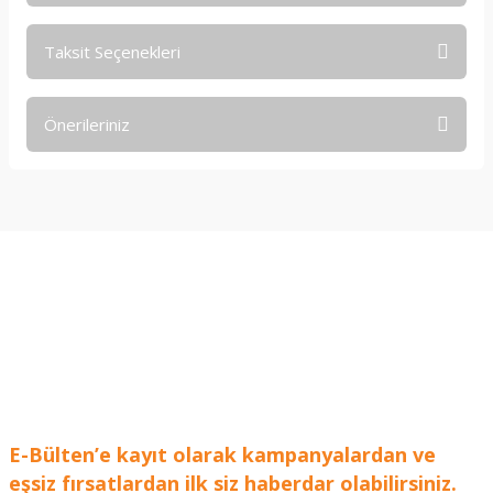
Taksit Seçenekleri
Bu ürüne ilk yorumu siz yapın!
Önerileriniz
Yorum Yaz
Bu ürünün fiyat bilgisi, resim, ürün açıklamalarında ve diğer
konularda yetersiz gördüğünüz noktaları öneri formunu
kullanarak tarafımıza iletebilirsiniz.
Görüş ve önerileriniz için teşekkür ederiz.
Ürün resmi kalitesiz, bozuk veya görüntülenemiyor.
Ürün açıklamasında eksik bilgiler bulunuyor.
Ürün bilgilerinde hatalar bulunuyor.
Ürün fiyatı diğer sitelerden daha pahalı.
Bu ürüne benzer farklı alternatifler olmalı.
E-Bülten’e kayıt olarak kampanyalardan ve
eşsiz fırsatlardan ilk siz haberdar olabilirsiniz.