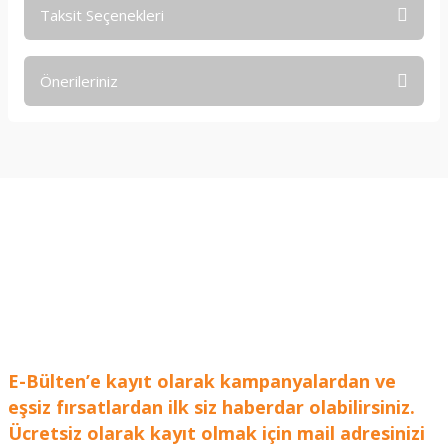
Taksit Seçenekleri
Bu ürüne ilk yorumu siz yapın!
Önerileriniz
Yorum Yaz
Bu ürünün fiyat bilgisi, resim, ürün açıklamalarında ve diğer
konularda yetersiz gördüğünüz noktaları öneri formunu
kullanarak tarafımıza iletebilirsiniz.
Görüş ve önerileriniz için teşekkür ederiz.
Ürün resmi kalitesiz, bozuk veya görüntülenemiyor.
Ürün açıklamasında eksik bilgiler bulunuyor.
Ürün bilgilerinde hatalar bulunuyor.
Ürün fiyatı diğer sitelerden daha pahalı.
Bu ürüne benzer farklı alternatifler olmalı.
E-Bülten’e kayıt olarak kampanyalardan ve
eşsiz fırsatlardan ilk siz haberdar olabilirsiniz.
Ücretsiz olarak kayıt olmak için mail adresinizi