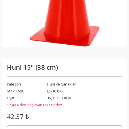
Huni 15'' (38 cm)
Kategori
Huni ve Çanaklar
Stok Kodu
LC-1015-R
Fiyat
35,31 TL + KDV
*7,48 ₺ den başlayan taksitlerle!!
42,37 ₺