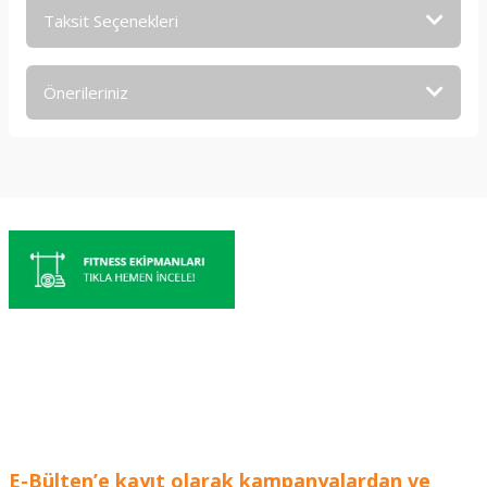
Taksit Seçenekleri
Bu ürüne ilk yorumu siz yapın!
Önerileriniz
Yorum Yaz
Bu ürünün fiyat bilgisi, resim, ürün açıklamalarında ve diğer
konularda yetersiz gördüğünüz noktaları öneri formunu
kullanarak tarafımıza iletebilirsiniz.
Görüş ve önerileriniz için teşekkür ederiz.
Ürün resmi kalitesiz, bozuk veya görüntülenemiyor.
Ürün açıklamasında eksik bilgiler bulunuyor.
Ürün bilgilerinde hatalar bulunuyor.
Ürün fiyatı diğer sitelerden daha pahalı.
Bu ürüne benzer farklı alternatifler olmalı.
E-Bülten’e kayıt olarak kampanyalardan ve