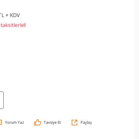
 TL + KDV
aksitlerle!!
Yorum Yaz
Tavsiye Et
Paylaş