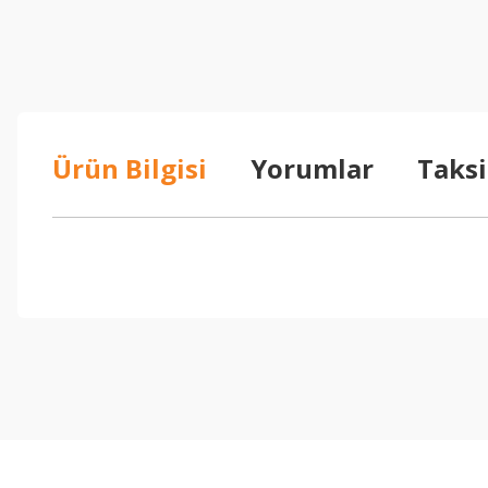
Ürün Bilgisi
Yorumlar
Taksi
Bu ürünün fiyat bilgisi, resim, ürün açıklamalarında ve diğer konul
Görüş ve önerileriniz için teşekkür ederiz.
Ürün resmi kalitesiz, bozuk veya görüntülenemiyor.
Ürün açıklamasında eksik bilgiler bulunuyor.
Ürün bilgilerinde hatalar bulunuyor.
Ürün fiyatı diğer sitelerden daha pahalı.