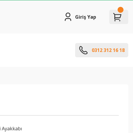
Giriş Yap
0312 312 16 18
İ
li Ayakkabı