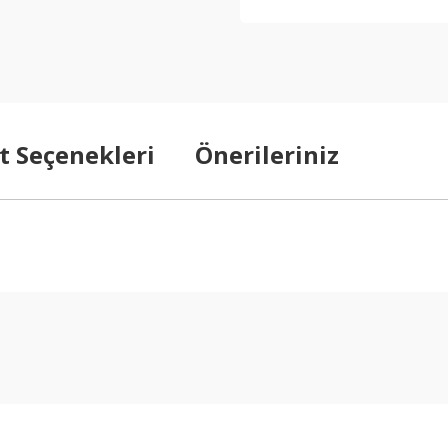
t Seçenekleri
Önerileriniz
arda yetersiz gördüğünüz noktaları öneri formunu kullanarak tarafımıza ilet
Bu ürüne ilk yorumu siz yapın!
Yorum Yaz