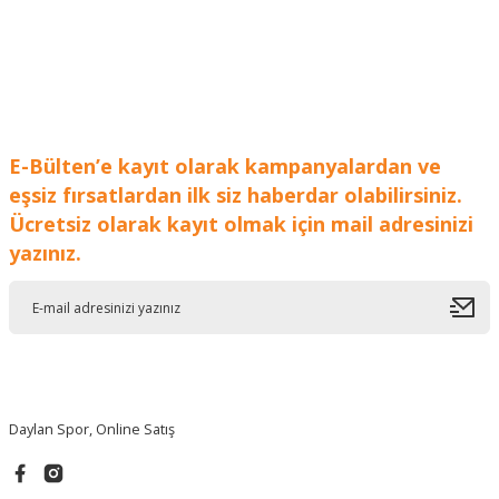
Ürün resmi kalitesiz, bozuk veya görüntülenemiyor.
Ürün açıklamasında eksik bilgiler bulunuyor.
Ürün bilgilerinde hatalar bulunuyor.
Ürün fiyatı diğer sitelerden daha pahalı.
Bu ürüne benzer farklı alternatifler olmalı.
E-Bülten’e kayıt olarak kampanyalardan ve
eşsiz fırsatlardan ilk siz haberdar olabilirsiniz.
Ücretsiz olarak kayıt olmak için mail adresinizi
yazınız.
Gönder
Daylan Spor, Online Satış