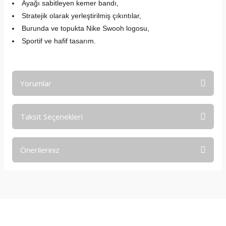
Ayağı sabitleyen kemer bandı,
Stratejik olarak yerleştirilmiş çıkıntılar,
Burunda ve topukta Nike Swooh logosu,
Sportif ve hafif tasarım.
Yorumlar
Taksit Seçenekleri
.
Önerileriniz
44 numarası mevcutmudur
Bu ürünün fiyat bilgisi, resim, ürün açıklamalarında ve diğer
Emir efe Bülbül | 05/12/2025
konularda yetersiz gördüğünüz noktaları öneri formunu
kullanarak tarafımıza iletebilirsiniz.
Görüş ve önerileriniz için teşekkür ederiz.
Yorum Yaz