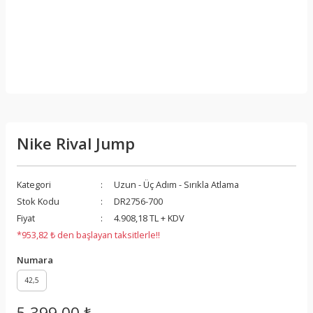
Nike Rival Jump
Kategori
Uzun - Üç Adım - Sırıkla Atlama
Stok Kodu
DR2756-700
Fiyat
4.908,18 TL + KDV
*953,82 ₺ den başlayan taksitlerle!!
Numara
42,5
5.399,00 ₺