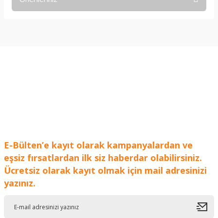
Yorum Yaz
Bu ürünün fiyat bilgisi, resim, ürün açıklamalarında ve diğer
konularda yetersiz gördüğünüz noktaları öneri formunu
kullanarak tarafımıza iletebilirsiniz.
Görüş ve önerileriniz için teşekkür ederiz.
Ürün resmi kalitesiz, bozuk veya görüntülenemiyor.
Ürün açıklamasında eksik bilgiler bulunuyor.
Ürün bilgilerinde hatalar bulunuyor.
Ürün fiyatı diğer sitelerden daha pahalı.
Bu ürüne benzer farklı alternatifler olmalı.
E-Bülten’e kayıt olarak kampanyalardan ve
eşsiz fırsatlardan ilk siz haberdar olabilirsiniz.
Ücretsiz olarak kayıt olmak için mail adresinizi
yazınız.
Gönder