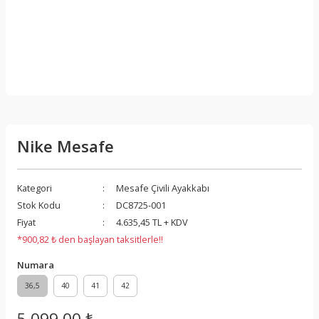
Nike Mesafe
Kategori
Mesafe Çivili Ayakkabı
Stok Kodu
DC8725-001
Fiyat
4.635,45 TL + KDV
*900,82 ₺ den başlayan taksitlerle!!
Numara
36,5
40
41
42
5.099,00 ₺