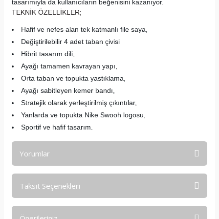
tasarımıyla da kullanıcıların beğenisini kazanıyor.
TEKNİK ÖZELLİKLER;
Hafif ve nefes alan tek katmanlı file saya,
Değiştirilebilir 4 adet taban çivisi
Hibrit tasarım dili,
Ayağı tamamen kavrayan yapı,
Orta taban ve topukta yastıklama,
Ayağı sabitleyen kemer bandı,
Stratejik olarak yerleştirilmiş çıkıntılar,
Yanlarda ve topukta Nike Swooh logosu,
Sportif ve hafif tasarım.
Yorumlar
Taksit Seçenekleri
Bu ürüne ilk yorumu siz yapın!
Önerileriniz