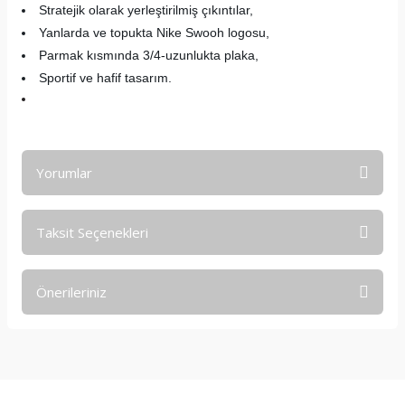
Stratejik olarak yerleştirilmiş çıkıntılar,
Yanlarda ve topukta Nike Swooh logosu,
Parmak kısmında 3/4-uzunlukta plaka,
Sportif ve hafif tasarım.
Yorumlar
Taksit Seçenekleri
Bu ürüne ilk yorumu siz yapın!
Önerileriniz
Yorum Yaz
Bu ürünün fiyat bilgisi, resim, ürün açıklamalarında ve diğer
konularda yetersiz gördüğünüz noktaları öneri formunu
kullanarak tarafımıza iletebilirsiniz.
Görüş ve önerileriniz için teşekkür ederiz.