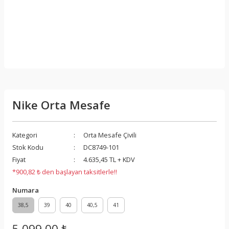
Nike Orta Mesafe
Kategori
Orta Mesafe Çivili
Stok Kodu
DC8749-101
Fiyat
4.635,45 TL + KDV
*900,82 ₺ den başlayan taksitlerle!!
Numara
38,5
39
40
40,5
41
5.099,00 ₺