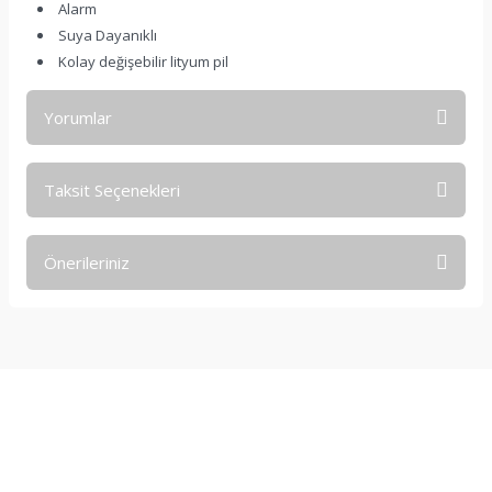
Alarm
Suya Dayanıklı
Kolay değişebilir lityum pil
Yorumlar
Taksit Seçenekleri
Bu ürüne ilk yorumu siz yapın!
Önerileriniz
Yorum Yaz
Bu ürünün fiyat bilgisi, resim, ürün açıklamalarında ve diğer
konularda yetersiz gördüğünüz noktaları öneri formunu
kullanarak tarafımıza iletebilirsiniz.
Görüş ve önerileriniz için teşekkür ederiz.
Ürün resmi kalitesiz, bozuk veya görüntülenemiyor.
Ürün açıklamasında eksik bilgiler bulunuyor.