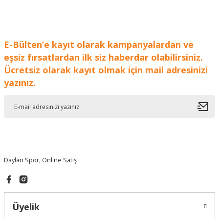
Ürün bilgilerinde hatalar bulunuyor.
Ürün fiyatı diğer sitelerden daha pahalı.
Bu ürüne benzer farklı alternatifler olmalı.
E-Bülten’e kayıt olarak kampanyalardan ve
eşsiz fırsatlardan ilk siz haberdar olabilirsiniz.
Ücretsiz olarak kayıt olmak için mail adresinizi
yazınız.
Gönder
Daylan Spor, Online Satış
Üyelik