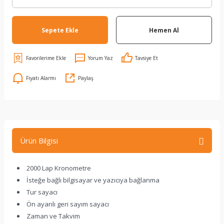
Sepete Ekle
Hemen Al
Yorum Yaz
Tavsiye Et
Fiyatı Alarmı
Paylaş
Ürün Bilgisi
2000 Lap Kronometre
İsteğe bağlı bilgisayar ve yazıcıya bağlanma
Tur sayacı
Ön ayarılı geri sayım sayacı
Zaman ve Takvim