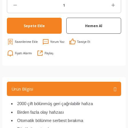
Sepete Ekle
Hemen Al
Yorum Yaz
Tavsiye Et
Fiyatı Alarmı
Paylaş
Ürün Bilgisi
2000 çift bölünmüş geri çağrılabilir hafıza
Birden fazla olay hafızası
Otomatik bölünme serbest bırakma