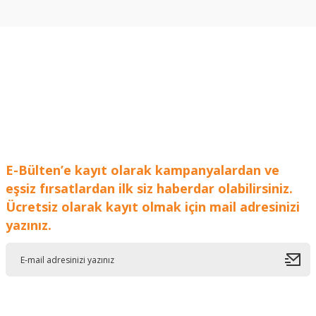
konularda yetersiz gördüğünüz noktaları öneri formunu
kullanarak tarafımıza iletebilirsiniz.
Görüş ve önerileriniz için teşekkür ederiz.
Ürün resmi kalitesiz, bozuk veya görüntülenemiyor.
Ürün açıklamasında eksik bilgiler bulunuyor.
Ürün bilgilerinde hatalar bulunuyor.
Ürün fiyatı diğer sitelerden daha pahalı.
Bu ürüne benzer farklı alternatifler olmalı.
E-Bülten’e kayıt olarak kampanyalardan ve
eşsiz fırsatlardan ilk siz haberdar olabilirsiniz.
Ücretsiz olarak kayıt olmak için mail adresinizi
yazınız.
Gönder