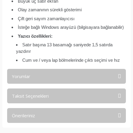
Büyük üç satır ekran
Olay zamanının sürekli gösterimi
Çift geri sayım zamanlayıcısı
İsteğe bağlı Windows arayüzü (bilgisayara bağlanabilir)
Yazıcı özellikleri:
Satır başına 13 basamağı saniyede 1,5 satırda
yazdırır
Cum ve / veya lap bölmelerinde çıktı seçimi ve hız
Yorumlar
Taksit Seçenekleri
Bu ürüne ilk yorumu siz yapın!
Önerileriniz
Yorum Yaz
Bu ürünün fiyat bilgisi, resim, ürün açıklamalarında ve diğer